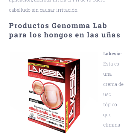
cabelludo sin causar irritación.
Productos Genomma Lab
para los hongos en las uñas
Lakesia:
Ésta es
una
crema de
uso
tópico
que
elimina